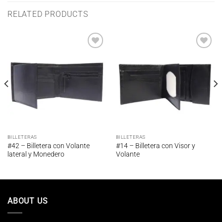
RELATED PRODUCTS
Añadir
Añadir
a la
a la
lista de
lista de
deseos
deseos
BILLETERAS
BILLETERAS
#42 – Billetera con Volante
#14 – Billetera con Visor y
lateral y Monedero
Volante
ABOUT US