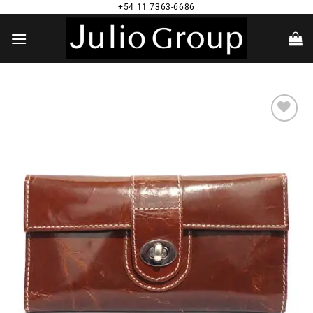
Saltar
+54 11 7363-6686
al
contenido
Añadir
a la
lista de
deseos