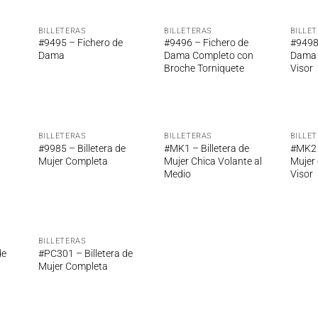
BILLETERAS
BILLETERAS
BILLE
adir
Añadir
Añadir
#9495 – Fichero de
#9496 – Fichero de
#9498
 la
a la
a la
Dama
Dama Completo con
Dama D
ta de
lista de
lista de
Broche Torniquete
Visor
seos
deseos
deseos
BILLETERAS
BILLETERAS
BILLE
adir
Añadir
Añadir
#9985 – Billetera de
#MK1 – Billetera de
#MK2 –
 la
a la
a la
Mujer Completa
Mujer Chica Volante al
Mujer 
ta de
lista de
lista de
Medio
Visor
seos
deseos
deseos
BILLETERAS
adir
Añadir
de
#PC301 – Billetera de
 la
a la
Mujer Completa
ta de
lista de
seos
deseos