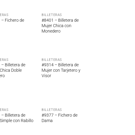
TERAS
BILLETERAS
Añadir
Añadir
 – Fichero de
#8401 – Billetera de
a la
a la
Mujer Chica con
lista de
lista de
Monedero
deseos
deseos
TERAS
BILLETERAS
Añadir
Añadir
– Billetera de
#9314 – Billetera de
a la
a la
Chica Doble
Mujer con Tarjetero y
lista de
lista de
ero
Visor
deseos
deseos
TERAS
BILLETERAS
Añadir
Añadir
– Billetera de
#9377 – Fichero de
a la
a la
Simple con Rabillo
Dama
lista de
lista de
deseos
deseos