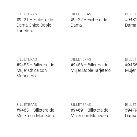
BILLETERAS
BILLETERAS
BILLE
adir
Añadir
Añadir
#9421 – Fichero de
#9422 – Fichero de
#9431
 la
a la
a la
Dama Chico Doble
Dama
Dama
ta de
lista de
lista de
Tarjetero
seos
deseos
deseos
BILLETERAS
BILLETERAS
BILLE
adir
Añadir
Añadir
#9455 – Billetera de
#9456 – Billetera de
#9456/
 la
a la
a la
Mujer Chica con
Mujer Doble Tarjetero
Mujer 
ta de
lista de
lista de
Monedero
seos
deseos
deseos
BILLETERAS
BILLETERAS
BILLE
adir
Añadir
Añadir
#9465 – Billetera de
#9469 – Billetera de
#9479
 la
a la
a la
Mujer con Monedero
Mujer con Monedero
Dama
ta de
lista de
lista de
seos
deseos
deseos