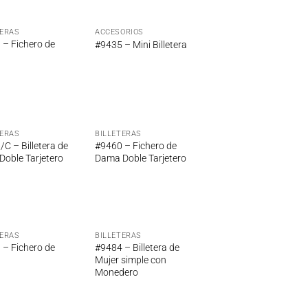
TERAS
ACCESORIOS
Añadir
Añadir
 – Fichero de
#9435 – Mini Billetera
a la
a la
lista de
lista de
deseos
deseos
TERAS
BILLETERAS
Añadir
Añadir
C – Billetera de
#9460 – Fichero de
a la
a la
Doble Tarjetero
Dama Doble Tarjetero
lista de
lista de
deseos
deseos
TERAS
BILLETERAS
Añadir
Añadir
 – Fichero de
#9484 – Billetera de
a la
a la
Mujer simple con
lista de
lista de
Monedero
deseos
deseos