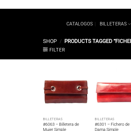
Saltar
+54 11 7363-6686
245GALICIA@GMAIL.COM
al
contenido
CATALOGOS
BILLETERAS
SHOP
/
PRODUCTS TAGGED “FICHE
FILTER
Añadir
Añ
a la
a
lista de
lis
deseos
de
BILLETERAS
BILLETERAS
#6063 – Billetera de
#6301 – Fichero de
Mujer Simple
Dama Simple