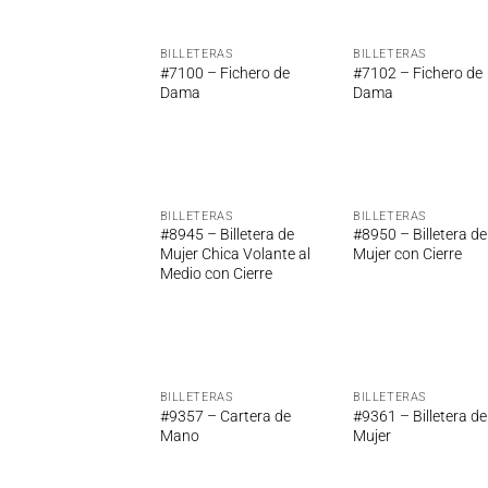
BILLETERAS
BILLETERAS
Añadir
Añ
#7100 – Fichero de
#7102 – Fichero de
a la
a
Dama
Dama
lista de
lis
deseos
de
BILLETERAS
BILLETERAS
Añadir
Añ
#8945 – Billetera de
#8950 – Billetera de
a la
a
Mujer Chica Volante al
Mujer con Cierre
lista de
lis
Medio con Cierre
deseos
de
BILLETERAS
BILLETERAS
Añadir
Añ
#9357 – Cartera de
#9361 – Billetera de
a la
a
Mano
Mujer
lista de
lis
deseos
de