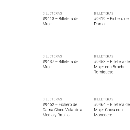
BILLETERAS
BILLETERAS
Añadir
Añ
#9413 – Billetera de
#9419 – Fichero de
a la
a
Mujer
Dama
lista de
lis
deseos
de
BILLETERAS
BILLETERAS
Añadir
Añ
#9437 – Billetera de
#9453 – Billetera de
a la
a
Mujer
Mujer con Broche
lista de
lis
Torniquete
deseos
de
BILLETERAS
BILLETERAS
Añadir
Añ
#9462 – Fichero de
#9464 – Billetera de
a la
a
Dama Chico Volante al
Mujer Chica con
lista de
lis
Medio y Rabillo
Monedero
deseos
de