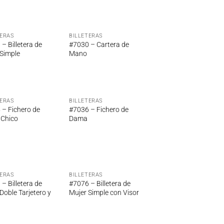
TERAS
BILLETERAS
Añadir
Añadir
– Billetera de
#7030 – Cartera de
a la
a la
 Simple
Mano
lista de
lista de
deseos
deseos
TERAS
BILLETERAS
Añadir
Añadir
 – Fichero de
#7036 – Fichero de
a la
a la
Chico
Dama
lista de
lista de
deseos
deseos
TERAS
BILLETERAS
Añadir
Añadir
– Billetera de
#7076 – Billetera de
a la
a la
Doble Tarjetero y
Mujer Simple con Visor
lista de
lista de
deseos
deseos