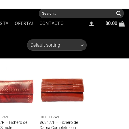
e Nosotros
Nuestra Garantia
Trabajos Realizados
Puntos de Venta
Search
for:
STA
OFERTA!
CONTACTO
$
0.00
Añadir
Añadir
a la
a la
lista de
lista de
deseos
deseos
TERAS
BILLETERAS
/P – Fichero de
#6317/F – Fichero de
Simple
Dama Completo con