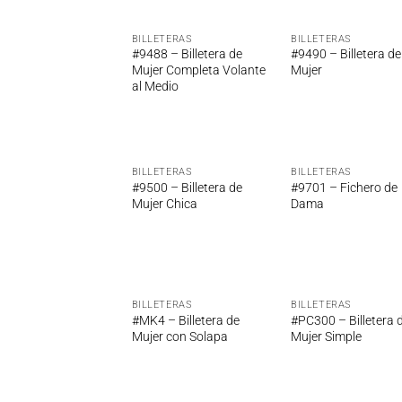
BILLETERAS
BILLETERAS
Añadir
Añ
#9488 – Billetera de
#9490 – Billetera de
a la
a
Mujer Completa Volante
Mujer
lista de
lis
al Medio
deseos
de
BILLETERAS
BILLETERAS
Añadir
Añ
#9500 – Billetera de
#9701 – Fichero de
a la
a
Mujer Chica
Dama
lista de
lis
deseos
de
BILLETERAS
BILLETERAS
Añadir
Añ
#MK4 – Billetera de
#PC300 – Billetera 
a la
a
Mujer con Solapa
Mujer Simple
lista de
lis
deseos
de