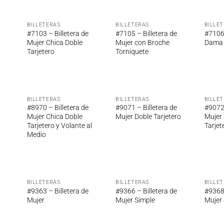
BILLETERAS
BILLETERAS
BILLE
adir
Añadir
Añadir
#7103 – Billetera de
#7105 – Billetera de
#7106
 la
a la
a la
Mujer Chica Doble
Mujer con Broche
Dama
ta de
lista de
lista de
Tarjetero
Torniquete
seos
deseos
deseos
BILLETERAS
BILLETERAS
BILLE
adir
Añadir
Añadir
#8970 – Billetera de
#9071 – Billetera de
#9072 
 la
a la
a la
Mujer Chica Doble
Mujer Doble Tarjetero
Mujer 
ta de
lista de
lista de
Tarjetero y Volante al
Tarjet
seos
deseos
deseos
Medio
BILLETERAS
BILLETERAS
BILLE
adir
Añadir
Añadir
#9363 – Billetera de
#9366 – Billetera de
#9368 
 la
a la
a la
Mujer
Mujer Simple
Mujer 
ta de
lista de
lista de
seos
deseos
deseos