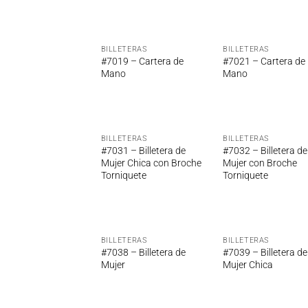
BILLETERAS
BILLETERAS
Añadir
Añ
#7019 – Cartera de
#7021 – Cartera de
a la
a
Mano
Mano
lista de
lis
deseos
de
BILLETERAS
BILLETERAS
Añadir
Añ
#7031 – Billetera de
#7032 – Billetera de
a la
a
Mujer Chica con Broche
Mujer con Broche
lista de
lis
Torniquete
Torniquete
deseos
de
BILLETERAS
BILLETERAS
Añadir
Añ
#7038 – Billetera de
#7039 – Billetera de
a la
a
Mujer
Mujer Chica
lista de
lis
deseos
de