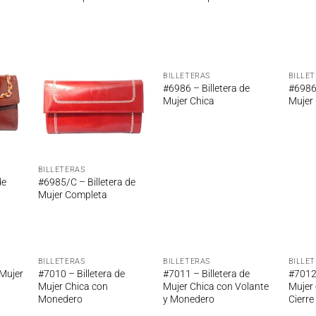
BILLETERAS
BILLE
adir
Añadir
Añadir
#6986 – Billetera de
#6986/
 la
a la
a la
Mujer Chica
Mujer
ta de
lista de
lista de
seos
deseos
deseos
BILLETERAS
de
#6985/C – Billetera de
Mujer Completa
BILLETERAS
BILLETERAS
BILLE
adir
Añadir
Añadir
 Mujer
#7010 – Billetera de
#7011 – Billetera de
#7012 
 la
a la
a la
Mujer Chica con
Mujer Chica con Volante
Mujer
ta de
lista de
lista de
Monedero
y Monedero
Cierre
seos
deseos
deseos