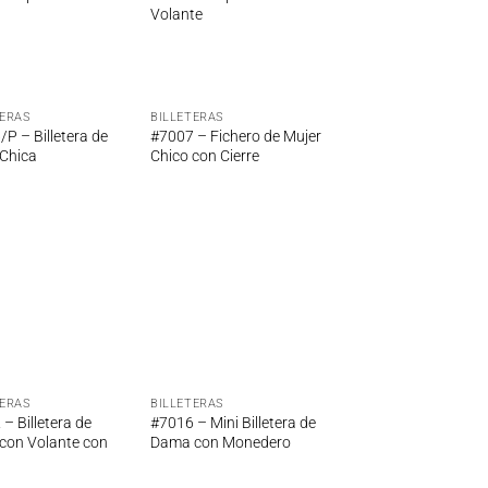
Volante
TERAS
BILLETERAS
Añadir
Añadir
P – Billetera de
#7007 – Fichero de Mujer
a la
a la
 Chica
Chico con Cierre
lista de
lista de
deseos
deseos
TERAS
BILLETERAS
Añadir
Añadir
– Billetera de
#7016 – Mini Billetera de
a la
a la
 con Volante con
Dama con Monedero
lista de
lista de
deseos
deseos