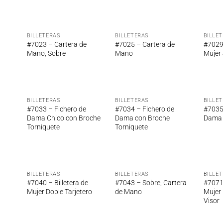
BILLETERAS
BILLETERAS
BILLE
adir
Añadir
Añadir
#7023 – Cartera de
#7025 – Cartera de
#7029 
 la
a la
a la
Mano, Sobre
Mano
Mujer
ta de
lista de
lista de
seos
deseos
deseos
BILLETERAS
BILLETERAS
BILLE
adir
Añadir
Añadir
#7033 – Fichero de
#7034 – Fichero de
#7035
 la
a la
a la
Dama Chico con Broche
Dama con Broche
Dama 
ta de
lista de
lista de
Torniquete
Torniquete
seos
deseos
deseos
BILLETERAS
BILLETERAS
BILLE
adir
Añadir
Añadir
#7040 – Billetera de
#7043 – Sobre, Cartera
#7071 
 la
a la
a la
Mujer Doble Tarjetero
de Mano
Mujer 
ta de
lista de
lista de
Visor
seos
deseos
deseos