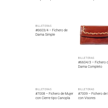
BILLETERAS
Añadir
Añ
#6603/4 – Fichero de
a la
a
Dama Simple
lista de
lis
deseos
de
BILLETERAS
#6604/3 – Fichero 
Dama Completo
BILLETERAS
BILLETERAS
Añadir
Añ
#7008 – Fichero de Mujer
#7009 – Fichero de
a la
a
con Cierre tipo Canopla
con Visores
lista de
lis
deseos
de