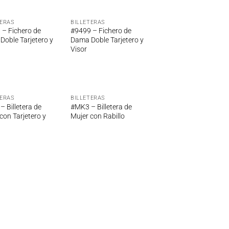
TERAS
BILLETERAS
Añadir
Añadir
 – Fichero de
#9499 – Fichero de
a la
a la
oble Tarjetero y
Dama Doble Tarjetero y
lista de
lista de
Visor
deseos
deseos
TERAS
BILLETERAS
Añadir
Añadir
 Billetera de
#MK3 – Billetera de
a la
a la
con Tarjetero y
Mujer con Rabillo
lista de
lista de
deseos
deseos