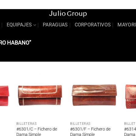
Sobr
EQUIPAJES
PARAGUAS
CORPORATIVOS
MAYORI
RO HABANO”
adir
Añadir
Añadir
 la
a la
a la
ta de
lista de
lista de
seos
deseos
deseos
BILLETERAS
BILLETERAS
BILLE
#6301/C – Fichero de
#6301/F – Fichero de
#6314
Dama Simple
Dama Simple
Dama 