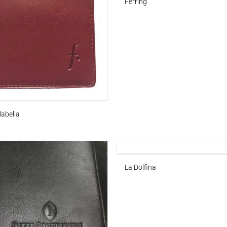
Ferring
labella
La Dolfina