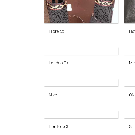
Hidrelco
Hot
London Tie
Mc
Nike
ON
Portfolio 3
Sa