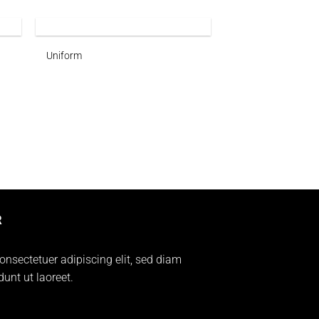
Uniform
R
onsectetuer adipiscing elit, sed diam
nt ut laoreet.