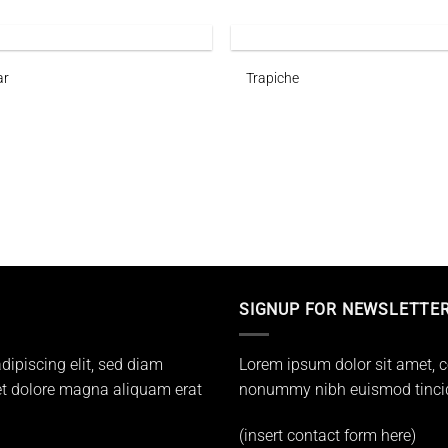
ar
Trapiche
SIGNUP FOR NEWSLETTE
dipiscing elit, sed diam
Lorem ipsum dolor sit amet, c
t dolore magna aliquam erat
nonummy nibh euismod tincidu
(insert contact form here)