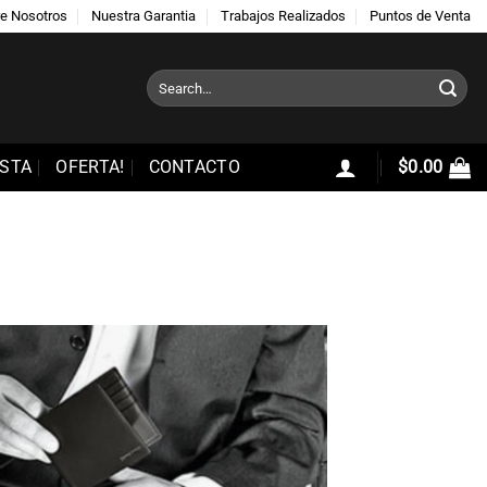
e Nosotros
Nuestra Garantia
Trabajos Realizados
Puntos de Venta
Search
for:
STA
OFERTA!
CONTACTO
$
0.00