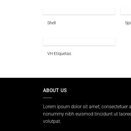
Shell
Sp
VH Etiquetas
ABOUT US
Lorem ipsum dolor sit amet, consectetuer a
nonummy nibh euismod tincidunt ut laoree
volutpat.