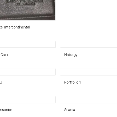
el Intercontinental
 Cain
Naturgy
U
Portfolio 1
msonite
Scania