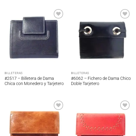
Añadir
Añadir
a la
a la
lista de
lista de
deseos
deseos
BILLETERAS
BILLETERAS
#2517 – Billetera de Dama
#6062 – Fichero de Dama Chico
Chica con Monedero y Tarjetero
Doble Tarjetero
Añadir
Añadir
a la
a la
lista de
lista de
deseos
deseos