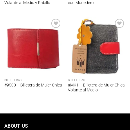
Volante al Medio y Rabillo
con Monedero
Añadir
Añadir
a la
a la
lista de
lista de
deseos
deseos
BILLETERAS
BILLETERAS
#MK1 – Billetera de Mujer Chica
#9500 – Billetera de Mujer Chica
Volante al Medio
ABOUT US