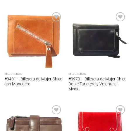
Añadir
Añadir
a la
a la
lista de
lista de
deseos
deseos
BILLETERAS
BILLETERAS
#8401 – Billetera de Mujer Chica
#8970 – Billetera de Mujer Chica
con Monedero
Doble Tarjetero y Volante al
Medio
Añadir
Añadir
a la
a la
lista de
lista de
deseos
deseos