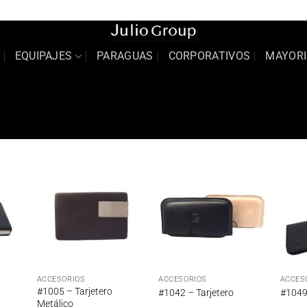
Sobr
EQUIPAJES
PARAGUAS
CORPORATIVOS
MAYORI
adir
Añadir
Añadir
 la
a la
a la
ta de
lista de
lista de
seos
deseos
deseos
ACCESORIOS
ACCESORIOS
ACCES
#1005 – Tarjetero
#1042 – Tarjetero
#1049
Metálico