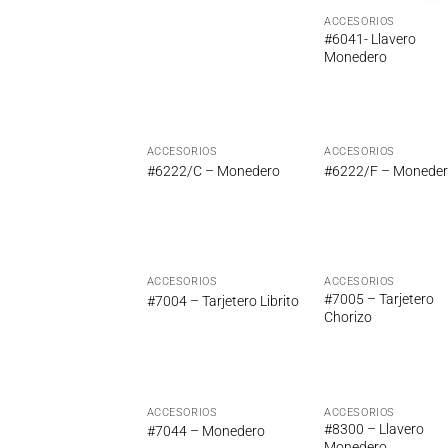
ACCESORIOS
#6041- Llavero
Monedero
ACCESORIOS
ACCESORIOS
Añadir
Añ
#6222/C – Monedero
#6222/F – Monede
a la
a
lista de
lis
deseos
de
ACCESORIOS
ACCESORIOS
Añadir
Añ
#7005 – Tarjetero
#7004 – Tarjetero Librito
a la
a
Chorizo
lista de
lis
deseos
de
ACCESORIOS
ACCESORIOS
Añadir
Añ
#8300 – Llavero
#7044 – Monedero
a la
a
Monedero