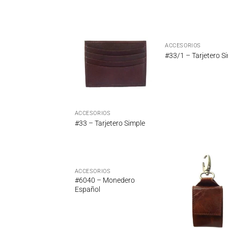
ACCESORIOS
Añadir
Añ
#33/1 – Tarjetero S
a la
a
lista de
lis
deseos
de
ACCESORIOS
#33 – Tarjetero Simple
ACCESORIOS
Añadir
Añ
#6040 – Monedero
a la
a
Español
lista de
lis
deseos
de