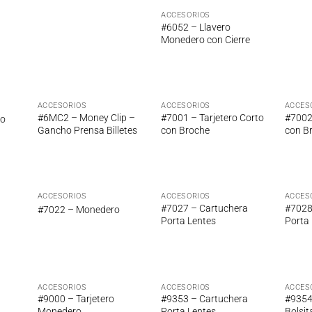
ACCESORIOS
#6052 – Llavero
Monedero con Cierre
ACCESORIOS
ACCESORIOS
ACCES
adir
Añadir
Añadir
#6MC2 – Money Clip –
#7001 – Tarjetero Corto
#7002 
ro
 la
a la
a la
Gancho Prensa Billetes
con Broche
con B
ta de
lista de
lista de
seos
deseos
deseos
ACCESORIOS
ACCESORIOS
ACCES
adir
Añadir
Añadir
#7027 – Cartuchera
#7028
#7022 – Monedero
 la
a la
a la
Porta Lentes
Porta
ta de
lista de
lista de
seos
deseos
deseos
ACCESORIOS
ACCESORIOS
ACCES
adir
Añadir
Añadir
#9000 – Tarjetero
#9353 – Cartuchera
#9354
 la
a la
a la
Monedero
Porta Lentes
Bolsit