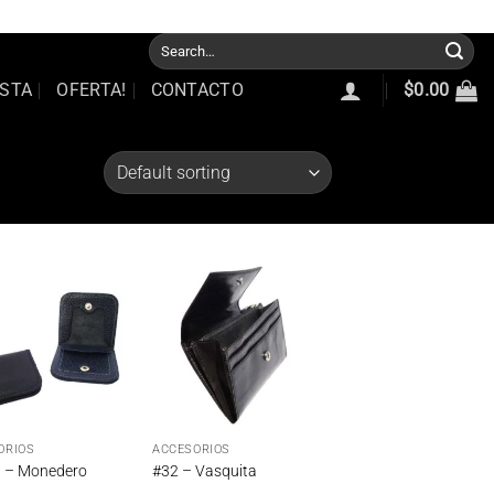
e Nosotros
Nuestra Garantia
Trabajos Realizados
Puntos de Venta
Search
for:
STA
OFERTA!
CONTACTO
$
0.00
Añadir
Añadir
a la
a la
lista de
lista de
deseos
deseos
ORIOS
ACCESORIOS
 – Monedero
#32 – Vasquita