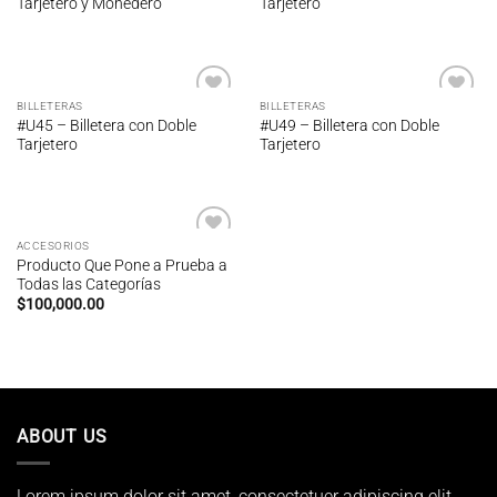
Tarjetero y Monedero
Tarjetero
lista de
lista de
deseos
deseos
BILLETERAS
BILLETERAS
Añadir
Añadir
#U45 – Billetera con Doble
#U49 – Billetera con Doble
a la
a la
Tarjetero
Tarjetero
lista de
lista de
deseos
deseos
ACCESORIOS
Añadir
Producto Que Pone a Prueba a
a la
Todas las Categorías
lista de
deseos
$
100,000.00
ABOUT US
Lorem ipsum dolor sit amet, consectetuer adipiscing elit,