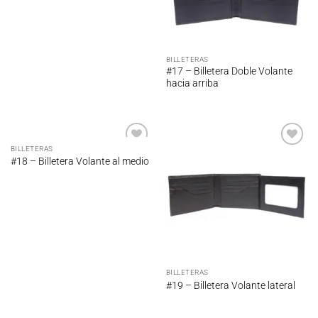
BILLETERAS
#17 – Billetera Doble Volante
hacia arriba
BILLETERAS
Añadir
Añadir
#18 – Billetera Volante al medio
a la
a la
lista de
lista de
deseos
deseos
BILLETERAS
#19 – Billetera Volante lateral