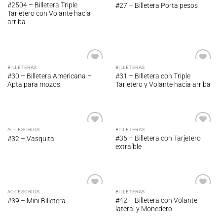
Añadir
Añadir
#2504 – Billetera Triple
#27 – Billetera Porta pesos
a la
a la
Tarjetero con Volante hacia
lista de
lista de
arriba
deseos
deseos
BILLETERAS
BILLETERAS
Añadir
Añadir
#30 – Billetera Americana –
#31 – Billetera con Triple
a la
a la
Apta para mozos
Tarjetero y Volante hacia arriba
lista de
lista de
deseos
deseos
ACCESORIOS
BILLETERAS
Añadir
Añadir
#36 – Billetera con Tarjetero
#32 – Vasquita
a la
a la
extraíble
lista de
lista de
deseos
deseos
ACCESORIOS
BILLETERAS
Añadir
Añadir
#42 – Billetera con Volante
#39 – Mini Billetera
a la
a la
lateral y Monedero
lista de
lista de
deseos
deseos