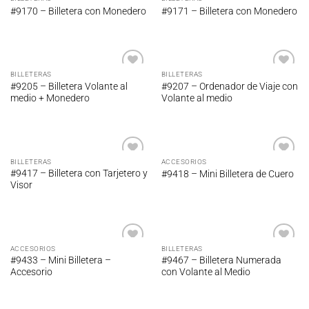
Añadir
Añadir
#9170 – Billetera con Monedero
#9171 – Billetera con Monedero
a la
a la
lista de
lista de
deseos
deseos
BILLETERAS
BILLETERAS
Añadir
Añadir
#9205 – Billetera Volante al
#9207 – Ordenador de Viaje con
a la
a la
medio + Monedero
Volante al medio
lista de
lista de
deseos
deseos
BILLETERAS
ACCESORIOS
Añadir
Añadir
#9417 – Billetera con Tarjetero y
#9418 – Mini Billetera de Cuero
a la
a la
Visor
lista de
lista de
deseos
deseos
ACCESORIOS
BILLETERAS
Añadir
Añadir
#9433 – Mini Billetera –
#9467 – Billetera Numerada
a la
a la
Accesorio
con Volante al Medio
lista de
lista de
deseos
deseos