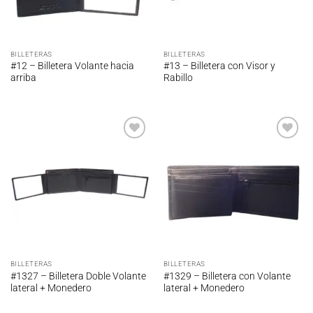
BILLETERAS
BILLETERAS
#12 – Billetera Volante hacia
#13 – Billetera con Visor y
arriba
Rabillo
Añadir
Añadir
a la
a la
lista de
lista de
deseos
deseos
BILLETERAS
BILLETERAS
#1327 – Billetera Doble Volante
#1329 – Billetera con Volante
lateral + Monedero
lateral + Monedero