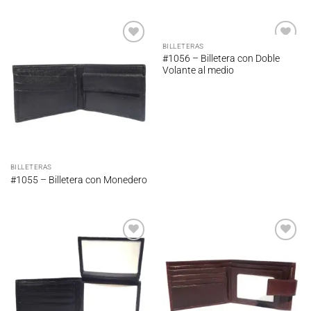
BILLETERAS
Añadir
Añadir
#1056 – Billetera con Doble
a la
a la
Volante al medio
lista de
lista de
deseos
deseos
BILLETERAS
#1055 – Billetera con Monedero
Añadir
Añadir
a la
a la
lista de
lista de
deseos
deseos