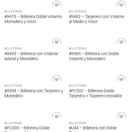
BILLETERAS
BILLETERAS
Añadir
Añadir
#9475 – Billetera Doble Volante,
#9492 – Tarjetero con Volante
a la
a la
Monedero y Visor
al Medio y Visor
lista de
lista de
deseos
deseos
BILLETERAS
BILLETERAS
Añadir
Añadir
#9493 – Billetera con Volante
#9989 – Billetera con Doble
a la
a la
lateral y Monedero
Volante y Monedero
lista de
lista de
deseos
deseos
BILLETERAS
BILLETERAS
Añadir
Añadir
#9994 – Billetera con Tarjetero y
#PC302 – Billetera Doble
a la
a la
Monedero
Tarjetero + Tarjetero extraíble
lista de
lista de
deseos
deseos
BILLETERAS
BILLETERAS
Añadir
Añadir
#PC303 – Billetera Doble
#U44 – Billetera con Doble
a la
a la