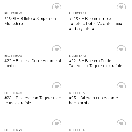
BILLETERAS
BILLETERAS
Añadir
Añadir
#1993 – Billetera Simple con
#2195 – Billetera Triple
a la
a la
Monedero
Tarjetero Doble Volante hacia
lista de
lista de
arriba y lateral
deseos
deseos
BILLETERAS
BILLETERAS
Añadir
Añadir
#22 – Billetera Doble Volante al
#2215 – Billetera Doble
a la
a la
medio
Tarjetero + Tarjetero extraíble
lista de
lista de
deseos
deseos
BILLETERAS
BILLETERAS
Añadir
Añadir
#23 – Billetera con Tarjetero de
#25 – Billetera con Volante
a la
a la
folios extraíble
hacia arriba
lista de
lista de
deseos
deseos
BILLETERAS
BILLETERAS