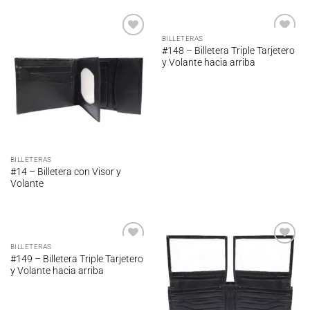
BILLETERAS
Añadir
Añadir
#148 – Billetera Triple Tarjetero
a la
a la
y Volante hacia arriba
lista de
lista de
deseos
deseos
BILLETERAS
#14 – Billetera con Visor y
Volante
BILLETERAS
Añadir
Añadir
#149 – Billetera Triple Tarjetero
a la
a la
y Volante hacia arriba
lista de
lista de
deseos
deseos