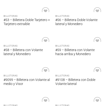
BILLETERAS
BILLETERAS
Añadir
Añadir
#53 – Billetera Doble Tarjetero +
#56 – Billetera Doble Volante
a la
a la
Tarjetero extraíble
lateral y Monedero
lista de
lista de
deseos
deseos
BILLETERAS
BILLETERAS
Añadir
Añadir
#58 – Billetera con Volante
#59 – Billetera con Volante
a la
a la
lateral y Monedero
hacia arriba y Monedero
lista de
lista de
deseos
deseos
BILLETERAS
BILLETERAS
Añadir
Añadir
#9099 – Billetera con Volante al
#9108 – Billetera con Doble
a la
a la
medio y Visor
Volante lateral
lista de
lista de
deseos
deseos
BILLETERAS
BILLETERAS