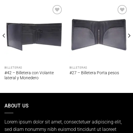
Añadir
Añadir
a la
a la
lista de
lista de
deseos
deseos
BILLETERAS
BILLETERAS
#42 – Billetera con Volante
#27 – Billetera Porta pesos
lateral y Monedero
ABOUT US
Lorem ipsum dolor sit amet, consectetuer adipiscing elit,
sed diam nonummy nibh euismod tincidunt ut laoreet