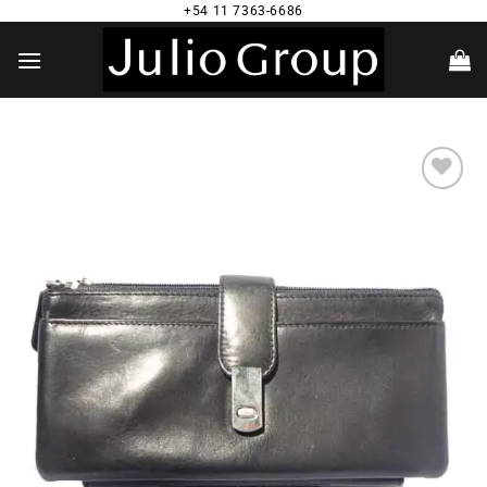
Saltar
+54 11 7363-6686
al
contenido
Añadir
a la
lista de
deseos