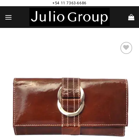
Saltar
+54 11 7363-6686
al
contenido
Añadir
a la
lista de
deseos