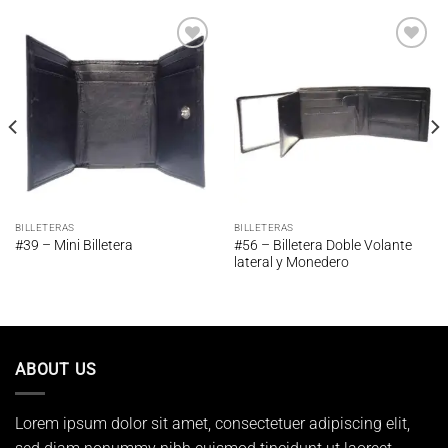
Añadir
Añadir
a la
a la
lista de
lista de
deseos
deseos
BILLETERAS
BILLETERAS
#56 – Billetera Doble Volante
#39 – Mini Billetera
lateral y Monedero
ABOUT US
Lorem ipsum dolor sit amet, consectetuer adipiscing elit,