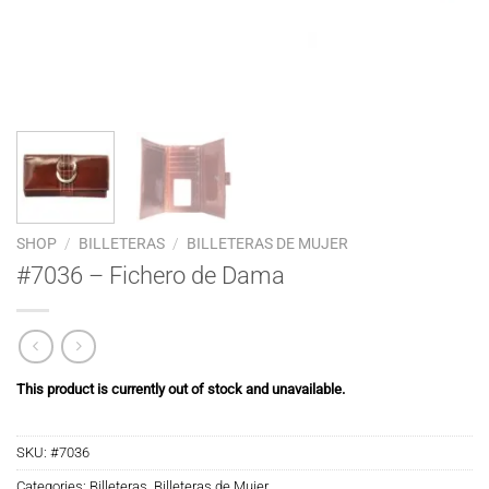
SHOP
/
BILLETERAS
/
BILLETERAS DE MUJER
#7036 – Fichero de Dama
This product is currently out of stock and unavailable.
SKU:
#7036
Categories:
Billeteras
,
Billeteras de Mujer