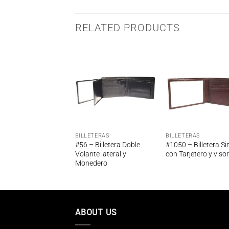
RELATED PRODUCTS
ETERAS
Añadir
Añadir
Añ
 Billetera
a la
a la
a
icana – Apta para
lista de
lista de
lis
os
deseos
deseos
de
BILLETERAS
BILLETERAS
#56 – Billetera Doble
#1050 – Billetera S
Volante lateral y
con Tarjetero y viso
Monedero
ABOUT US