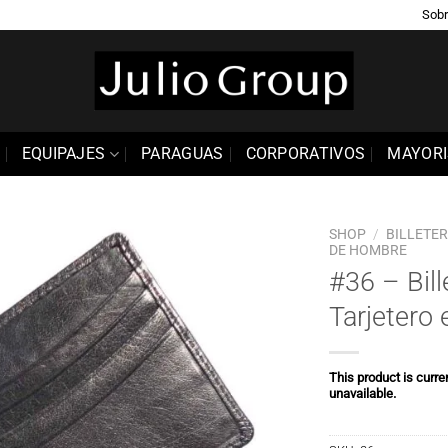
Sobr
EQUIPAJES
PARAGUAS
CORPORATIVOS
MAYORI
SHOP
/
BILLETE
DE HOMBRE
#36 – Bill
Añadir
a la
Tarjetero 
lista de
deseos
This product is curre
unavailable.