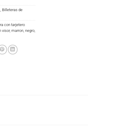
s
,
Billeteras de
era con tarjetero
n visor
,
marron
,
negro
,