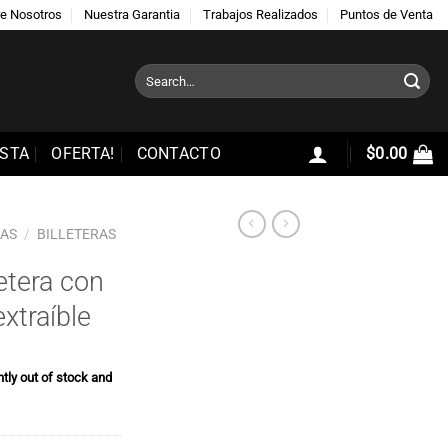
e Nosotros
Nuestra Garantia
Trabajos Realizados
Puntos de Venta
Search
for:
STA
OFERTA!
CONTACTO
$
0.00
RAS
/
BILLETERAS
etera con
extraíble
ntly out of stock and