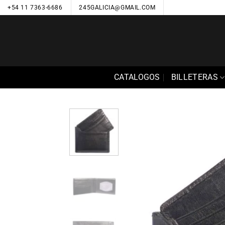
Saltar
+54 11 7363-6686
245GALICIA@GMAIL.COM
al
contenido
CATALOGOS
BILLETERAS