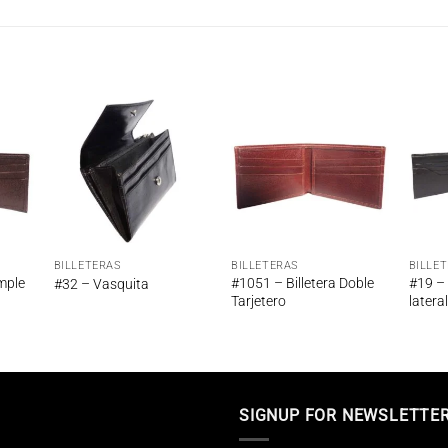
adir
Añadir
Añadir
 la
a la
a la
ta de
lista de
lista de
seos
deseos
deseos
BILLETERAS
BILLETERAS
BILLE
imple
#1051 – Billetera Doble
#19 – 
#32 – Vasquita
r
Tarjetero
lateral
SIGNUP FOR NEWSLETTE