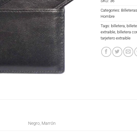
SKU:
36
Categories:
Billetera
Hombre
Tags:
billetera
,
billet
extraible
,
billetera co
tarjetero extraible
Negro, Marrón