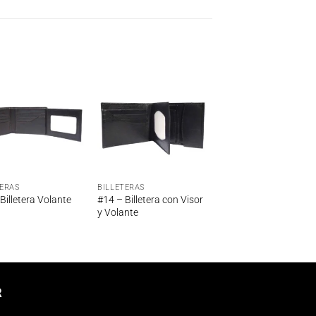
Añadir
Añadir
a la
a la
lista de
lista de
deseos
deseos
TERAS
BILLETERAS
Billetera Volante
#14 – Billetera con Visor
y Volante
R