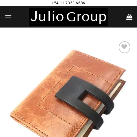
Saltar
+54 11 7363-6686
al
contenido
Añadir
a la
lista de
deseos