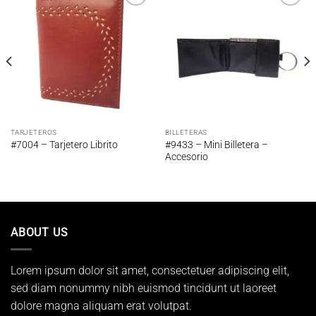
Añadir
Añadir
a la
a la
lista de
lista de
deseos
deseos
TARJETEROS
BILLETERAS
#9433 – Mini Billetera –
#7004 – Tarjetero Librito
Accesorio
ABOUT US
Lorem ipsum dolor sit amet, consectetuer adipiscing elit,
sed diam nonummy nibh euismod tincidunt ut laoreet
dolore magna aliquam erat volutpat.