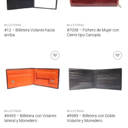
BILLETERAS
BILLETERAS
#12 – Billetera Volante hacia
#7008 – Fichero de Mujer con
arriba
Cierre tipo Canopla
Añadir
Añadir
a la
a la
lista de
lista de
deseos
deseos
BILLETERAS
BILLETERAS
#9493 – Billetera con Volante
#9989 – Billetera con Doble
lateral y Monedero
Volante y Monedero