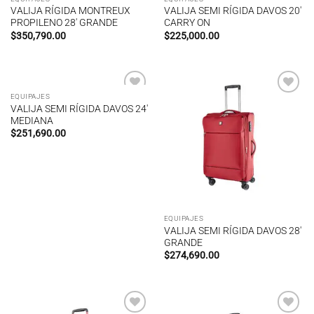
VALIJA RÍGIDA MONTREUX
VALIJA SEMI RÍGIDA DAVOS 20′
PROPILENO 28′ GRANDE
CARRY ON
$
350,790.00
$
225,000.00
EQUIPAJES
Añadir
Añadir
VALIJA SEMI RÍGIDA DAVOS 24′
a la
a la
MEDIANA
lista de
lista de
deseos
deseos
$
251,690.00
EQUIPAJES
VALIJA SEMI RÍGIDA DAVOS 28′
GRANDE
$
274,690.00