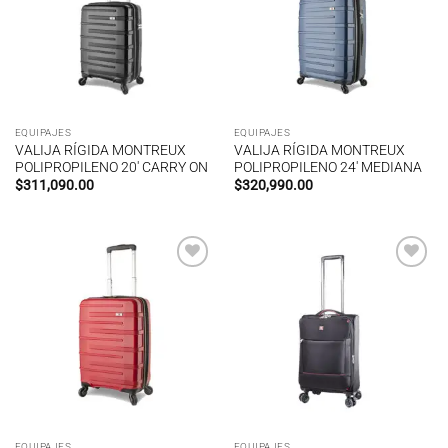
deseos
deseos
EQUIPAJES
EQUIPAJES
VALIJA RÍGIDA MONTREUX
VALIJA RÍGIDA MONTREUX
POLIPROPILENO 20′ CARRY ON
POLIPROPILENO 24′ MEDIANA
$
311,090.00
$
320,990.00
Añadir
Añadir
a la
a la
lista de
lista de
deseos
deseos
EQUIPAJES
EQUIPAJES