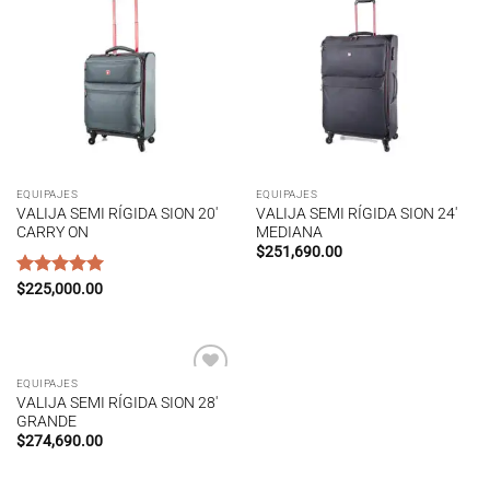
Añadir
Añadir
a la
a la
lista de
lista de
deseos
deseos
EQUIPAJES
EQUIPAJES
VALIJA SEMI RÍGIDA SION 20′
VALIJA SEMI RÍGIDA SION 24′
CARRY ON
MEDIANA
$
251,690.00
Rated
$
225,000.00
5.00
out of 5
EQUIPAJES
Añadir
VALIJA SEMI RÍGIDA SION 28′
a la
GRANDE
lista de
deseos
$
274,690.00