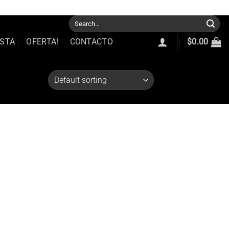
e Nosotros
Nuestra Garantia
Trabajos Realizados
Puntos de Venta
Search
for:
STA
OFERTA!
CONTACTO
$
0.00