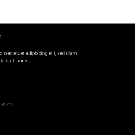
R
onsectetuer adipiscing elit, sed diam
nt ut laoreet.
 VENTA