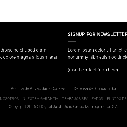
SIGNUP FOR NEWSLETTE
dipiscing elit, sed diam
Lorem ipsum dolor sit amet, c
t dolore magna aliquam erat
nonummy nibh euismod tincidu
(insert contact form here)
Política de Privacidad - Cookies
Defensa del Consumidor
 NOSOTROS
NUESTRA GARANTIA
TRABAJOS REALIZADOS
PUNTOS DE
Copyright 2026 ©
Digital Jard
- Julio Group Marroquineros S.A.