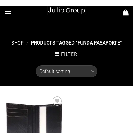
Saltar
+54 11 7363-6686
al
contenido
SHOP
/
PRODUCTS TAGGED “FUNDA PASAPORTE”
FILTER
Añadir
a la
lista de
deseos