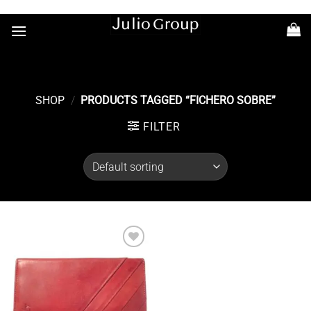
Saltar
+54 11 7363-6686
al
contenido
SHOP
/
PRODUCTS TAGGED “FICHERO SOBRE”
FILTER
Añadir
a la
lista de
deseos