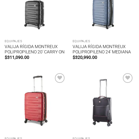
deseos
deseos
EQUIPAJES
EQUIPAJES
VALIJA RÍGIDA MONTREUX
VALIJA RÍGIDA MONTREUX
POLIPROPILENO 20′ CARRY ON
POLIPROPILENO 24′ MEDIANA
$
311,090.00
$
320,990.00
Añadir
Añadir
a la
a la
lista de
lista de
deseos
deseos
EQUIPAJES
EQUIPAJES