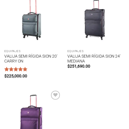
Añadir
Añadir
a la
a la
lista de
lista de
deseos
deseos
EQUIPAJES
EQUIPAJES
VALIJA SEMI RÍGIDA SION 20′
VALIJA SEMI RÍGIDA SION 24′
CARRY ON
MEDIANA
$
251,690.00
Rated
$
225,000.00
5.00
out of 5
Añadir
a la
lista de
deseos