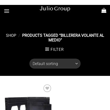
Saltar
+54 11 7363-6686
al
contenido
SHOP
/
PRODUCTS TAGGED “BILLERERA VOLANTE AL
MEDIO”
FILTER
Añadir
a la
lista de
deseos